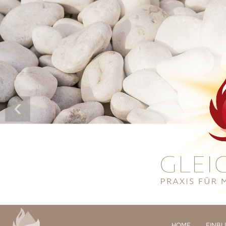
‹
HOME
EINBL